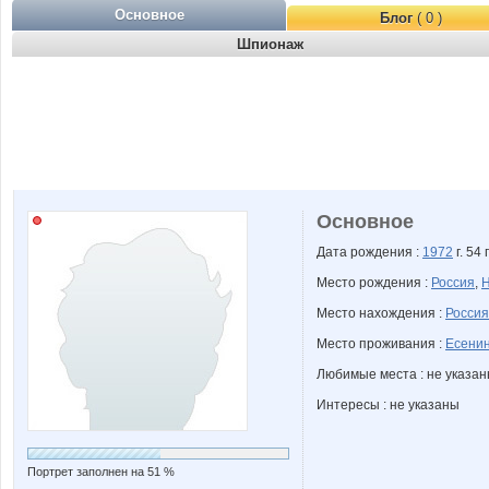
Основное
Блог
( 0 )
Шпионаж
Основное
Дата рождения :
1972
г. 54 
Место рождения :
Россия
,
Н
Место нахождения :
Россия
Место проживания :
Есенин
Любимые места : не указа
Интересы : не указаны
Портрет заполнен на 51 %