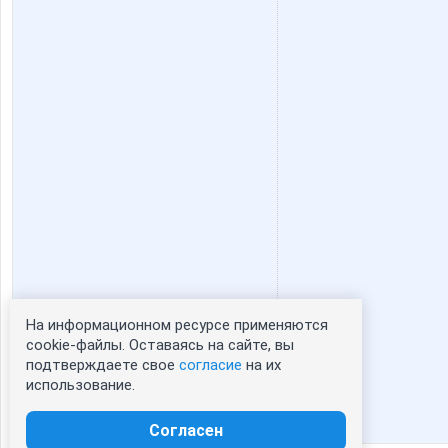
На информационном ресурсе применяются
Статистика портрета:
cookie-файлы. Оставаясь на сайте, вы
подтверждаете свое
согласие
на их
сейчас просматривают портрет - 0
использование.
зарегистрированные пользователи
посетившие портрет за 7 дней - 0
Согласен