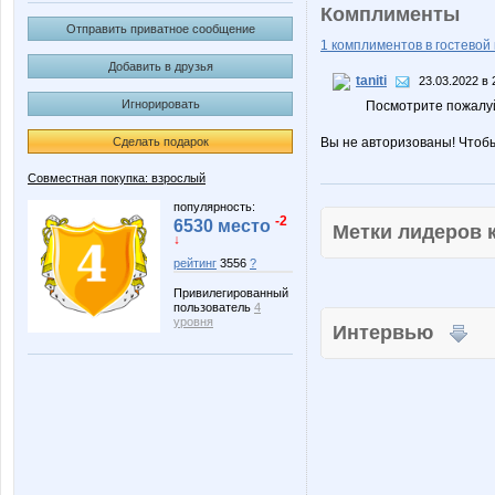
Комплименты
Отправить приватное сообщение
1 комплиментов в гостевой 
Добавить в друзья
taniti
23.03.2022 в 
Игнорировать
Посмотрите пожалуй
Сделать подарок
Вы не авторизованы! Чтоб
Совместная покупка: взрослый
популярность:
-2
6530 место
Метки лидеров
↓
рейтинг
3556
?
Привилегированный
пользователь
4
уровня
Интервью